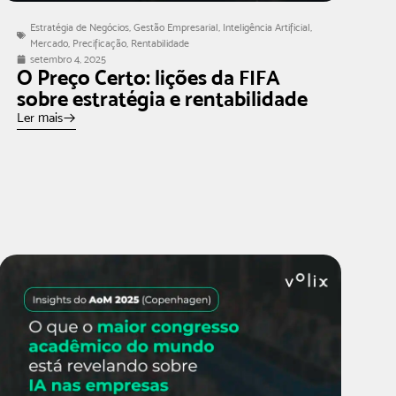
Estratégia de Negócios
,
Gestão Empresarial
,
Inteligência Artificial
,
Mercado
,
Precificação
,
Rentabilidade
setembro 4, 2025
O Preço Certo: lições da FIFA
sobre estratégia e rentabilidade
Ler mais