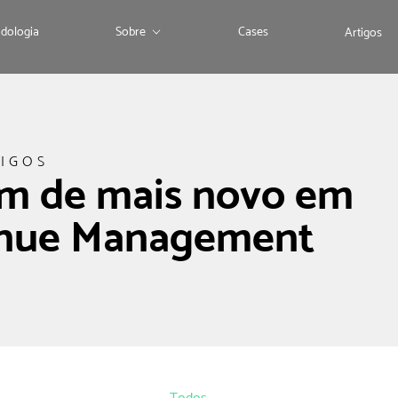
dologia
Sobre
Cases
Artigos
IGOS
em de mais novo em
enue Management
Todos