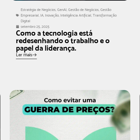
Estratégia de Negócios
,
GenAI
,
Gestão de Negócios
,
Gestão
Empresarial
,
IA
,
Inovação
,
Inteligência Artificial
,
Transformação
Digital
setembro 25, 2025
Como a tecnologia está
redesenhando o trabalho e o
papel da liderança.
Ler mais