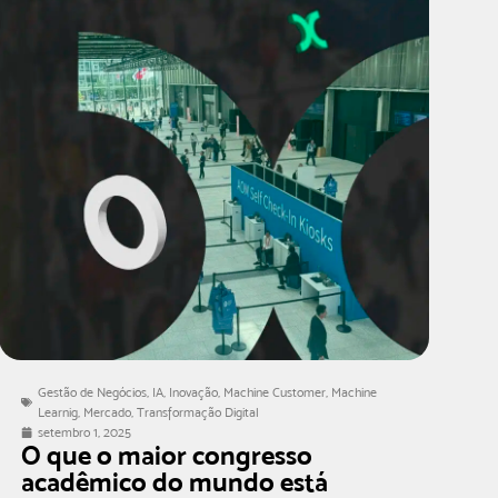
Gestão de Negócios
,
IA
,
Inovação
,
Machine Customer
,
Machine
Learnig
,
Mercado
,
Transformação Digital
setembro 1, 2025
O que o maior congresso
acadêmico do mundo está