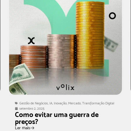
Gestão de Negócios
,
IA
,
Inovação
,
Mercado
,
Transformação Digital
setembro 2, 2025
Como evitar uma guerra de
preços?
Ler mais