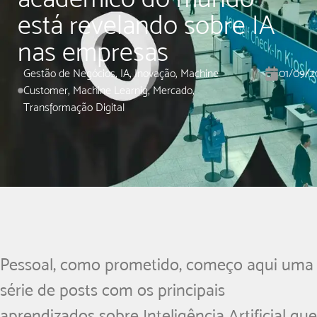
está revelando sobre IA
nas empresas
Gestão de Negócios
,
IA
,
Inovação
,
Machine
01/09/2
Customer
,
Machine Learnig
,
Mercado
,
Transformação Digital
Pessoal, como prometido, começo aqui uma
série de posts com os principais
aprendizados sobre Inteligência Artificial que