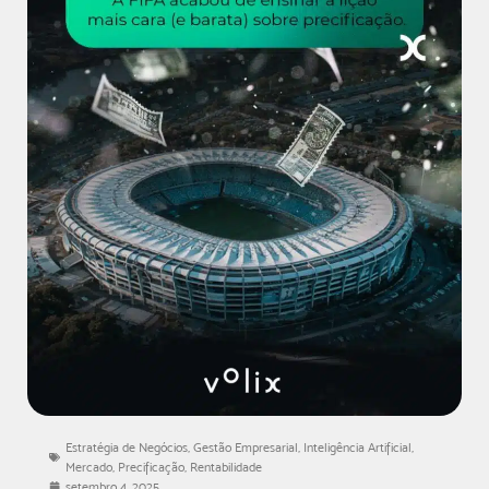
Estratégia de Negócios
,
Gestão Empresarial
,
Inteligência Artificial
,
Mercado
,
Precificação
,
Rentabilidade
setembro 4, 2025