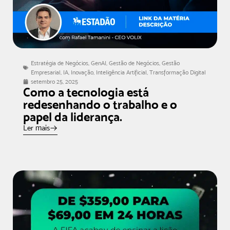
Estratégia de Negócios
,
GenAI
,
Gestão de Negócios
,
Gestão
Empresarial
,
IA
,
Inovação
,
Inteligência Artificial
,
Transformação Digital
setembro 25, 2025
Como a tecnologia está
redesenhando o trabalho e o
papel da liderança.
Ler mais