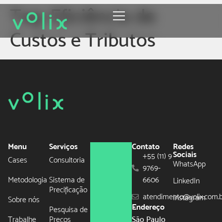
Tag:
Eficiência de
Custos e Tributos
Menu
Serviços
Contato
Redes
Sociais
+55 (11) 9
Cases
Consultoria
WhatsApp
9769-
Metodologia
Sistema de
6606
LinkedIn
Precificação
atendimento@volix.com.
Instagram
Sobre nós
Endereço
Pesquisa de
Trabalhe
Preços
São Paulo