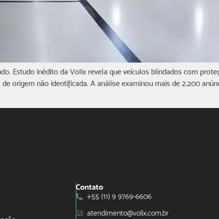
do. Estudo inédito da Volix revela que veículos blindados com pro
e origem não identificada. A análise examinou mais de 2.200 anúnc
Contato
+55 (11) 9 9769-6606
atendimento@volix.com.br