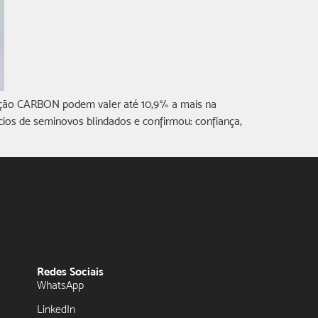
teção CARBON podem valer até 10,9% a mais na
ios de seminovos blindados e confirmou: confiança,
Redes Sociais
WhatsApp
LinkedIn