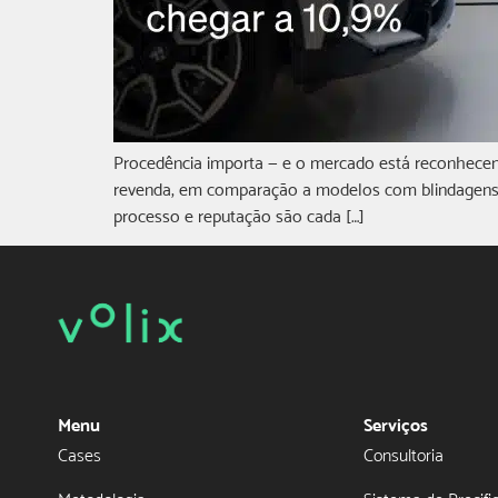
Procedência importa — e o mercado está reconhecen
revenda, em comparação a modelos com blindagens d
processo e reputação são cada […]
Menu
Serviços
Cases
Consultoria