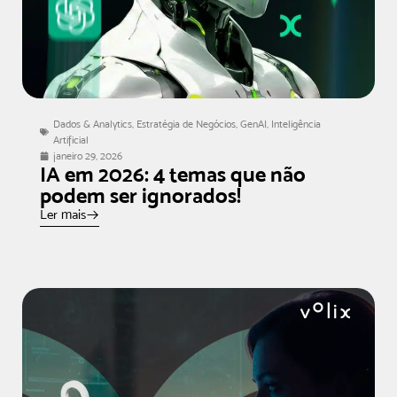
Dados & Analytics
,
Estratégia de Negócios
,
GenAI
,
Inteligência
Artificial
janeiro 29, 2026
IA em 2026: 4 temas que não
podem ser ignorados!
Ler mais