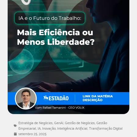
Estratégia de Negócios
,
GenAI
,
Gestão de Negócios
,
Gestão
Empresarial
,
IA
,
Inovação
,
Inteligência Artificial
,
Transformação Digital
setembro 25, 2025