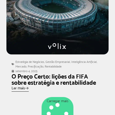
Estratégia de Negócios
,
Gestão Empresarial
,
Inteligência Artificial
,
Mercado
,
Precificação
,
Rentabilidade
setembro 4, 2025
O Preço Certo: lições da FIFA
sobre estratégia e rentabilidade
Ler mais
Carregar mais