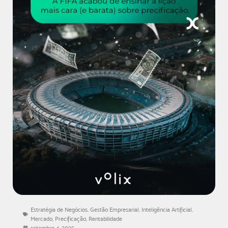
Estratégia de Negócios
,
Gestão Empresarial
,
Inteligência Artificial
,
Mercado
,
Precificação
,
Rentabilidade
setembro 4, 2025