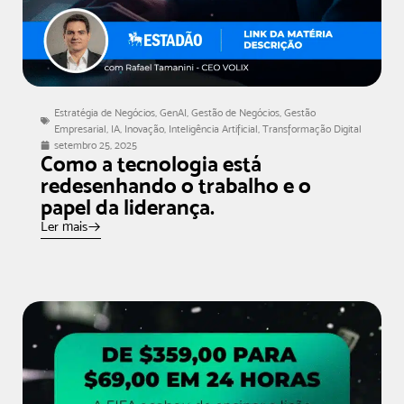
Estratégia de Negócios
,
GenAI
,
Gestão de Negócios
,
Gestão
Empresarial
,
IA
,
Inovação
,
Inteligência Artificial
,
Transformação Digital
setembro 25, 2025
Como a tecnologia está
redesenhando o trabalho e o
papel da liderança.
Ler mais