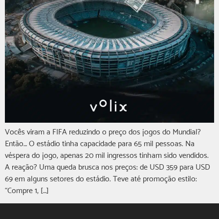
Vocês viram a FIFA reduzindo o preço dos jogos do Mundial?
Então… O estádio tinha capacidade para 65 mil pessoas. Na
véspera do jogo, apenas 20 mil ingressos tinham sido vendidos.
A reação? Uma queda brusca nos preços: de USD 359 para USD
69 em alguns setores do estádio. Teve até promoção estilo:
“Compre 1, […]