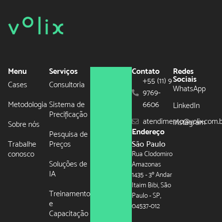
Menu
Serviços
Contato
Redes
Sociais
+55 (11) 9
Cases
Consultoria
WhatsApp
9769-
Metodologia
Sistema de
6606
LinkedIn
Precificação
atendimento@volix.com.
Instagram
Sobre nós
Endereço
Pesquisa de
Trabalhe
Preços
São Paulo
conosco
Rua Clodomiro
Soluções de
Amazonas
IA
1435 - 3º Andar
Itaim Bibi, São
Treinamento
Paulo - SP,
e
04537-012
Capacitação